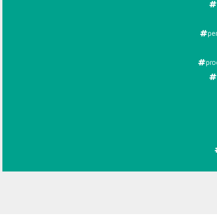
BASKET
STANDA
pe
pro