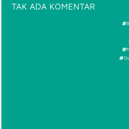
PADA
TAK ADA KOMENTAR
RING
BASKET
B
MOROWA
M
Ou