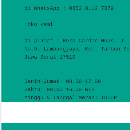
di WhatsApp : 0852 8112 7879
Toko Kami
di alamat : Ruko Garden Hous, Jl.
No.9, Lambangjaya, Kec. Tambun Se
Jawa Barat 17510
Operational
:
Senin-Jumat: 08.30-17.00
Sabtu: 09.00-16.00 WIB
Minggu & Tanggal Merah: TUTUP