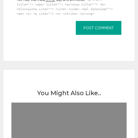
title=""> <abbr title=""> <acronym title=""> <b>
<blockquote cite=""> <cite> <code> <del datetime="">
<em> <i> <q cite=""> <s> <strike> <strong>
You Might Also Like..