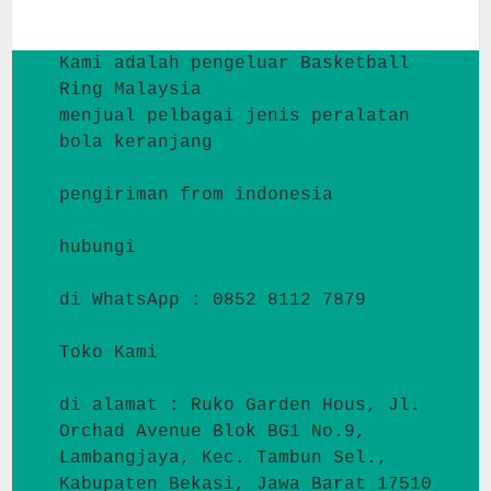
Kami adalah pengeluar Basketball 
Ring Malaysia
menjual pelbagai jenis peralatan 
bola keranjang
pengiriman from indonesia
hubungi 
kami
di WhatsApp : 0852 8112 7879
Toko Kami
di alamat : Ruko Garden Hous, Jl. 
Orchad Avenue Blok BG1 No.9, 
Lambangjaya, Kec. Tambun Sel., 
Kabupaten Bekasi, Jawa Barat 17510