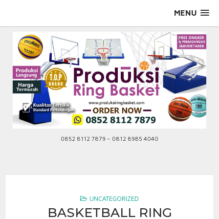
Skip
MENU
to
content
0852 8112 7879 – 0812 8985 4040
UNCATEGORIZED
BASKETBALL RING