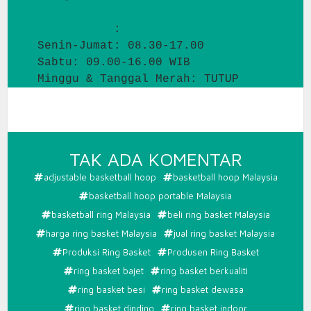
Operational
:
Senin-Jumat: 08.30-17.00
Sabtu: 09.00-16.00 WIB
Minggu & Tanggal Merah: TUTUP
PADA
TAK ADA KOMENTAR
BASKET
adjustable basketball hoop
basketball hoop Malaysia
RING
basketball hoop portable Malaysia
MALAYS
basketball ring Malaysia
beli ring basket Malaysia
harga ring basket Malaysia
jual ring basket Malaysia
Produksi Ring Basket
Produsen Ring Basket
ring basket bajet
ring basket berkualiti
ring basket besi
ring basket dewasa
ring basket dinding
ring basket indoor