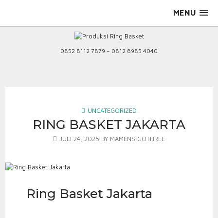
Skip
MENU
to
content
0852 8112 7879 – 0812 8985 4040
UNCATEGORIZED
RING BASKET JAKARTA
JULI 24, 2025
BY
MAMENS GOTHREE
Ring Basket Jakarta