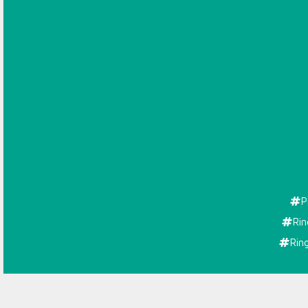
P
Rin
Rin