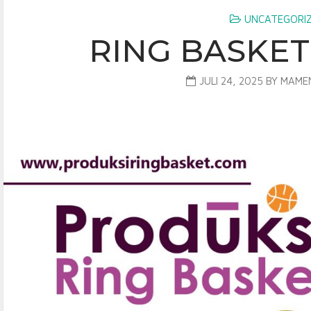
UNCATEGORI
RING BASKET
JULI 24, 2025
BY
MAME