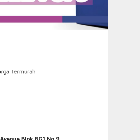
arga Termurah
 Avenue Blok BG1 No.9,