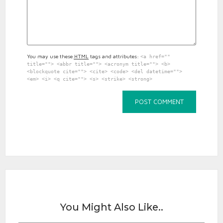
You may use these
HTML
tags and attributes:
<a href=""
title=""> <abbr title=""> <acronym title=""> <b>
<blockquote cite=""> <cite> <code> <del datetime="">
<em> <i> <q cite=""> <s> <strike> <strong>
You Might Also Like..