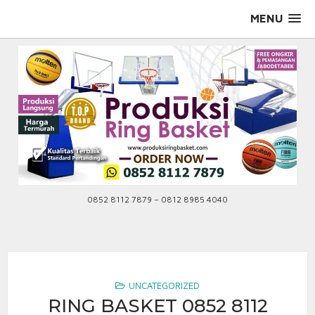
Skip
MENU
to
content
0852 8112 7879 – 0812 8985 4040
UNCATEGORIZED
RING BASKET 0852 8112