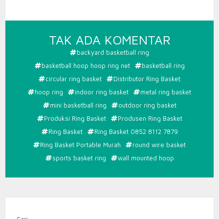
PADA
TAK ADA KOMENTAR
RING
backyard basketball ring
BASKET
basketball hoop hoop ring net
basketball ring
0852
circular ring basket
Distributor Ring Basket
8112
hoop ring
indoor ring basket
metal ring basket
7879
mini basketball ring
outdoor ring basket
Produksi Ring Basket
Produsen Ring Basket
Ring Basket
Ring Basket 0852 8112 7879
Ring Basket Portable Murah
round wire basket
sports basket ring
wall mounted hoop
Cari