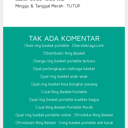
Minggu & Tanggal Merah: TUTUP
PADA
TAK ADA KOMENTAR
JUAL
beli ring basket portable
berolahraga.com
RING
Distributor Ring Basket
BASKET
harga ring basket portable terbaru
PORTAB
jual perlengkapan olahraga basket
MURAH
jual ring basket anak-anak
jual ring basket bisa bongkar pasang
Jual Ring Basket Portable
jual ring basket portable kualitas bagus
Jual Ring Basket Portable Murah
jual ring basket portable online
Produksi Ring Basket
Produsen Ring Basket
ring basket portable anti karat