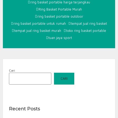
ring basket portable harga terjangkau
Ring Basket Portable Murah
ring basket portable outdoor
ring basket portable untuk rumah
tempat jual ring basket
tempat jual ring basket murah
toko ring basket portable
tuan jaya sport
Cari
CARI
Recent Posts