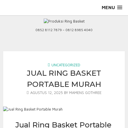
Skip
MENU
to
content
0852 8112 7879 – 0812 8985 4040
UNCATEGORIZED
JUAL RING BASKET
PORTABLE MURAH
AGUSTUS 12, 2025
BY
MAMENS GOTHREE
Jual Ring Basket Portable