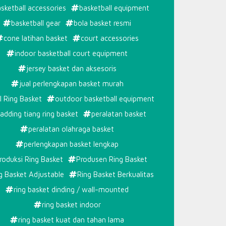
sketball accessories
basketball equipment
basketball gear
bola basket resmi
cone latihan basket
court accessories
indoor basketball court equipment
CAYA
jersey basket dan aksesoris
jual perlengkapan basket murah
l Ring Basket
outdoor basketball equipment
adding tiang ring basket
peralatan basket
peralatan olahraga basket
perlengkapan basket lengkap
roduksi Ring Basket
Produsen Ring Basket
g Basket Adjustable
Ring Basket Berkualitas
ring basket dinding / wall-mounted
ring basket indoor
ring basket kuat dan tahan lama