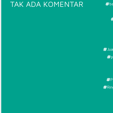
PADA
TAK ADA KOMENTAR
ba
TOKO
RING
BASKET
TERPER
Jua
p
P
Rin